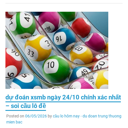
dự đoán xsmb ngày 24/10 chính xác nhất
– soi cầu lô đề
Posted on
06/05/2026
by
cầu lo hôm nay - du doan trung thuong
mien bac