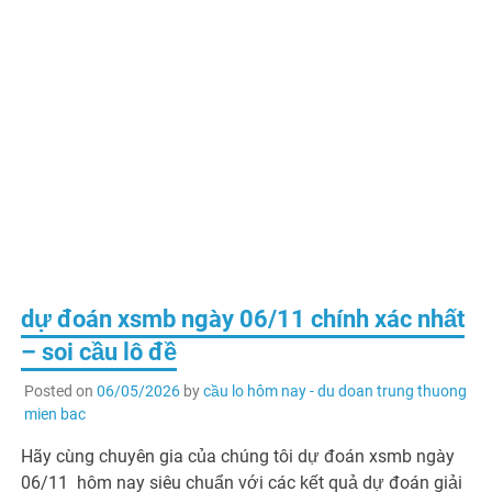
dự đoán xsmb ngày 06/11 chính xác nhất
– soi cầu lô đề
Posted on
06/05/2026
by
cầu lo hôm nay - du doan trung thuong
mien bac
Hãy cùng chuyên gia của chúng tôi dự đoán xsmb ngày
06/11 hôm nay siêu chuẩn với các kết quả dự đoán giải