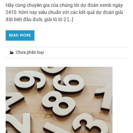
Hãy cùng chuyên gia của chúng tôi dự đoán xsmb ngày
2410 hôm nay siêu chuẩn với các kết quả dự đoán giải
đặt biệt đầu đuôi, giải lô tô 2 […]
READ MORE
Chưa phân loại