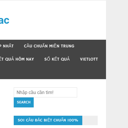
ac
P NHẤT
CẦU CHUẨN MIỀN TRUNG
ẾT QUẢ HÔM NAY
SỔ KẾT QUẢ
VIETLOTT
SEARCH
SOI CẦU ĐẶC BIỆT CHUẨN 100%