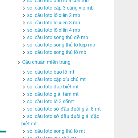
soi cầu loto dàn lô 8 con mb
soi cầu loto cặp 3 càng víp mb
soi cầu loto lô xiên 2 mb
soi cầu loto lô xiên 3 mb
soi cầu loto lô xiên 4 mb
soi cầu loto song thủ đề mb
soi cầu loto song thủ lô kép mb
soi cầu loto song thủ lô mb
Cầu chuẩn miền trung
soi cầu loto bao lô mt
soi cầu loto cặp xíu chủ mt
soi cầu loto đặc biệt mt
soi cầu loto giải tám mt
soi cầu loto lô 3 sốmt
soi cầu loto sớ đầu đuôi giải 8 mt
soi cầu loto sớ đầu đuôi giải đặc
biệt mt
soi cầu loto song thủ lô mt