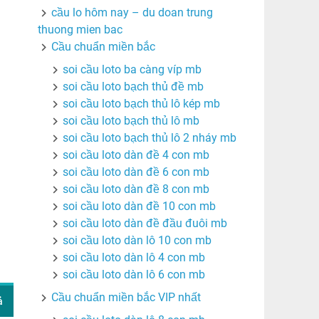
cầu lo hôm nay – du doan trung
thuong mien bac
Cầu chuẩn miền bắc
soi cầu loto ba càng víp mb
soi cầu loto bạch thủ đề mb
soi cầu loto bạch thủ lô kép mb
soi cầu loto bạch thủ lô mb
soi cầu loto bạch thủ lô 2 nháy mb
soi cầu loto dàn đề 4 con mb
0
soi cầu loto dàn đề 6 con mb
soi cầu loto dàn đề 8 con mb
soi cầu loto dàn đề 10 con mb
soi cầu loto dàn đề đầu đuôi mb
soi cầu loto dàn lô 10 con mb
soi cầu loto dàn lô 4 con mb
soi cầu loto dàn lô 6 con mb
Cầu chuẩn miền bắc VIP nhất