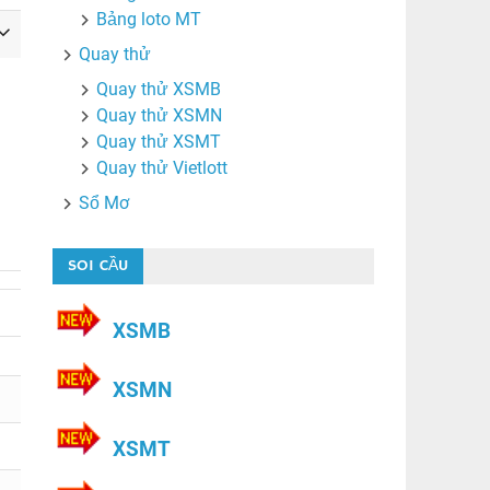
Bảng loto MT
Quay thử
Quay thử XSMB
Quay thử XSMN
Quay thử XSMT
Quay thử Vietlott
Sổ Mơ
SOI CẦU
XSMB
XSMN
XSMT