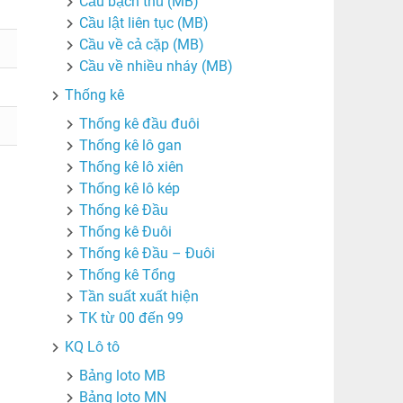
Cầu bạch thủ (MB)
Cầu lật liên tục (MB)
Cầu về cả cặp (MB)
Cầu về nhiều nháy (MB)
Thống kê
Thống kê đầu đuôi
Thống kê lô gan
Thống kê lô xiên
Thống kê lô kép
Thống kê Đầu
Thống kê Đuôi
Thống kê Đầu – Đuôi
Thống kê Tổng
Tần suất xuất hiện
TK từ 00 đến 99
KQ Lô tô
Bảng loto MB
Bảng loto MN