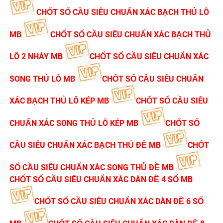
CHỐT SỐ CẦU SIÊU CHUẨN XÁC BẠCH THỦ LÔ
MB
CHỐT SỐ CẦU SIÊU CHUẨN XÁC BẠCH THỦ
LÔ 2 NHÁY MB
CHỐT SỐ CẦU SIÊU CHUẨN XÁC
SONG THỦ LÔ MB
CHỐT SỐ CẦU SIÊU CHUẨN
XÁC BẠCH THỦ LÔ KÉP MB
CHỐT SỐ CẦU SIÊU
CHUẨN XÁC SONG THỦ LÔ KÉP MB
CHỐT SỐ
CẦU SIÊU CHUẨN XÁC BẠCH THỦ ĐỀ MB
CHỐT
SỐ CẦU SIÊU CHUẨN XÁC SONG THỦ ĐỀ MB
CHỐT SỐ CẦU SIÊU CHUẨN XÁC DÀN ĐỀ 4 SỐ MB
CHỐT SỐ CẦU SIÊU CHUẨN XÁC DÀN ĐỀ 6 SỐ