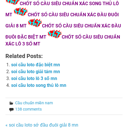
CHỐT SỐ CẦU SIÊU CHUẨN XÁC SONG THỦ LÔ
MT
CHỐT SỐ CẦU SIÊU CHUẨN XÁC ĐẦU ĐUÔI
GIẢI 8 MT
CHỐT SỐ CẦU SIÊU CHUẨN XÁC ĐẦU
ĐUÔI ĐẶC BIỆT MT
CHỐT SỐ CẦU SIÊU CHUẨN
XÁC LÔ 3 SỐ MT
Related Posts:
soi cầu loto đặc biệt mn
soi cầu loto giải tám mn
soi cầu loto lô 3 số mn
soi cầu loto song thủ lô mn
Cầu chuẩn miền nam
138 comments
Điều
« soi cầu loto sớ đầu đuôi giải 8 mn