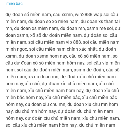
mien bac
dự đoán số miền nam, cau xsmn, win2888 wap soi cầu
miền nam, du doan so xo mien nam, du doan xs than tai
mn, du doan xs mien nam, du đoan mn, xsmn me soi, dư
doan xsmn, xổ số dự đoán miền nam, dự đoán soi cầu
miền nam, soi cầu miền nam vip 888, soi cầu miền nam
minh ngọc, soi cầu miền nam chính xác nhất, dư đoán
xsmn, dự doan xsmn hom nay, cầu xổ số miền nam, soi
cầu dự đoán xổ số miền nam hôm nay, soi cầu vip miền
nam, soi cầu dự đoán miền nam, xsmn dự đoán, cầu số
miền nam, xs du doan mn, dự đoán xỉu chủ miền nam
hôm nay, xỉu chủ, dự đoán xỉu chủ miền nam, xỉu chủ
miền nam, xỉu chủ miền nam hôm nay, dự đoán xỉu chủ
miền bắc hôm nay, xỉu chủ miền bắc, xỉu chủ miền bắc
hôm nay, du doan xiu chu mn, du doan xiu chu mn hom
nay, xỉu chủ mn hôm nay, dự đoán xỉu chủ miền nam
hôm nay, dự đoán xỉu chủ miền nam, xỉu chủ miền nam,
soi cầu xỉu chủ miền nam hôm nay, xỉu chủ miền nam