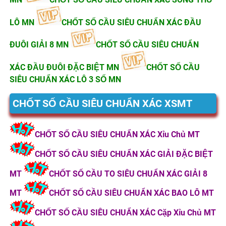
LÔ MN
CHỐT SỐ CẦU SIÊU CHUẨN XÁC ĐẦU
ĐUÔI GIẢI 8 MN
CHỐT SỐ CẦU SIÊU CHUẨN
XÁC ĐẦU ĐUÔI ĐẶC BIỆT MN
CHỐT SỐ CẦU
SIÊU CHUẨN XÁC LÔ 3 SỐ MN
CHỐT SỐ CẦU SIÊU CHUẨN XÁC XSMT
CHỐT SỐ CẦU SIÊU CHUẨN XÁC Xỉu Chủ MT
CHỐT SỐ CẦU SIÊU CHUẨN XÁC GIẢI ĐẶC BIỆT
MT
CHỐT SỐ CẦU TO SIÊU CHUẨN XÁC GIẢI 8
MT
CHỐT SỐ CẦU SIÊU CHUẨN XÁC BAO LÔ MT
CHỐT SỐ CẦU SIÊU CHUẨN XÁC Cặp Xỉu Chủ MT